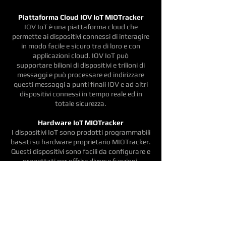
Piattaforma Cloud IOV IoT MIOTracker
IOV IoT è una piattaforma cloud che
permette ai dispositivi connessi di interagire
in modo facile e sicuro tra di loro e con
applicazioni cloud. IOV IoT può
supportare bilioni di dispositivi e trilioni di
messaggi e può processare ed indirizzare
questi messaggi a punti finali IOV e ad altri
dispositivi connessi in tempo reale ed in
totale sicurezza.
Hardware IoT MIOTracker
I dispositivi IoT sono prodotti programmabili
basati su hardware proprietario MIOTracker.
Questi dispositivi sono facili da configurare e
progettati per offrire diverse funzioni.
APP MIOTracker IOV
Potete controllare i diversi dispositivi
connessi in maniera facile e sicura
interagendo con loro attraverso l'APP di
controllo dedicata.